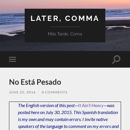
LATER, COMMA
Más Tarde, Coma
Toggle
Toggle
search
mobile
field
menu
No Está Pesado
JUNE 20, 2016
/
0 COMMENTS
The English version of this post—
It Ain’t Heavy
—was
posted here on July 30, 2015. This Spanish translation
is my own and may contain errors. I invite native
speakers of the language to comment on my errors and