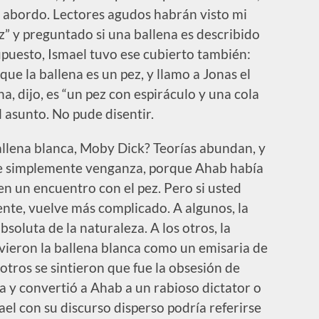
él abordo. Lectores agudos habrán visto mi
z” y preguntado si una ballena es describido
puesto, Ismael tuvo ese cubierto también:
ue la ballena es un pez, y llamo a Jonas el
a, dijo, es “un pez con espiráculo y una cola
el asunto. No pude disentir.
allena blanca, Moby Dick? Teorías abundan, y
ue simplemente venganza, porque Ahab había
n un encuentro con el pez. Pero si usted
te, vuelve más complicado. A algunos, la
bsoluta de la naturaleza. A los otros, la
 vieron la ballena blanca como un emisaria de
tros se sintieron que fue la obsesión de
ia y convertió a Ahab a un rabioso dictator o
l con su discurso disperso podría referirse