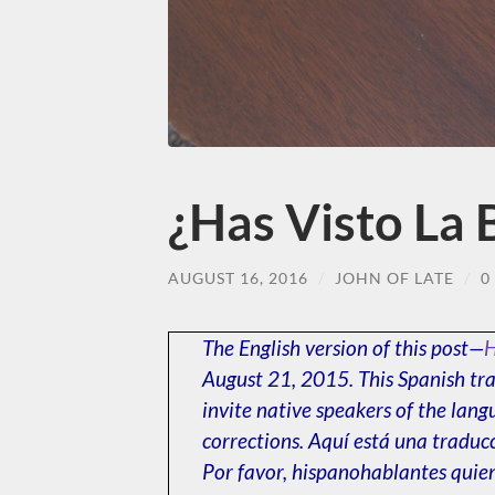
¿Has Visto La 
AUGUST 16, 2016
/
JOHN OF LATE
/
0
The English version of this post—
H
August 21, 2015. This Spanish tra
invite native speakers of the lan
corrections. Aquí está una traduc
Por favor, hispanohablantes quie