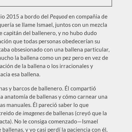
lio 2015 a bordo del
Pequod
en compañia de
uería se llame Ismael, juntos con un mezcla
e capitán del ballenero, y no hubo dudo
tación que todas personas obedecerían su
taba obsesionado con una ballena particular,
mucho la ballena como un pez pero en vez de
cación de la ballena o los irracionales y
hacia esa ballena.
as y barcos de ballenero. Él compartió
la anatomía de ballenas y cómo carnear una
as manuales. Él pareció saber lo que
creido de
imagenes
de ballenas (creyó que la
cta). No le consiga comenzado—Ismael
 ballenas, y yo casi perdí la paciencia con él,